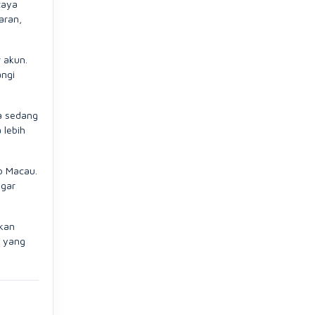
caya
aran,
 akun.
angi
a sedang
 lebih
o Macau.
agar
kan
a yang