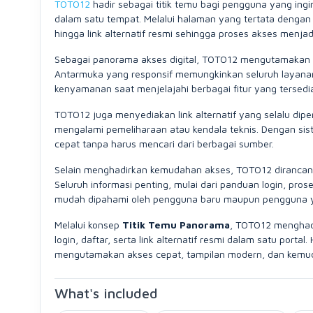
TOTO12
hadir sebagai titik temu bagi pengguna yang in
dalam satu tempat. Melalui halaman yang tertata dengan
hingga link alternatif resmi sehingga proses akses menjadi 
Sebagai panorama akses digital, TOTO12 mengutamakan 
Antarmuka yang responsif memungkinkan seluruh layanan
kenyamanan saat menjelajahi berbagai fitur yang tersedi
TOTO12 juga menyediakan link alternatif yang selalu di
mengalami pemeliharaan atau kendala teknis. Dengan sis
cepat tanpa harus mencari dari berbagai sumber.
Selain menghadirkan kemudahan akses, TOTO12 dirancang 
Seluruh informasi penting, mulai dari panduan login, pro
mudah dipahami oleh pengguna baru maupun pengguna y
Melalui konsep
Titik Temu Panorama
, TOTO12 menghad
login, daftar, serta link alternatif resmi dalam satu port
mengutamakan akses cepat, tampilan modern, dan kemud
What's included