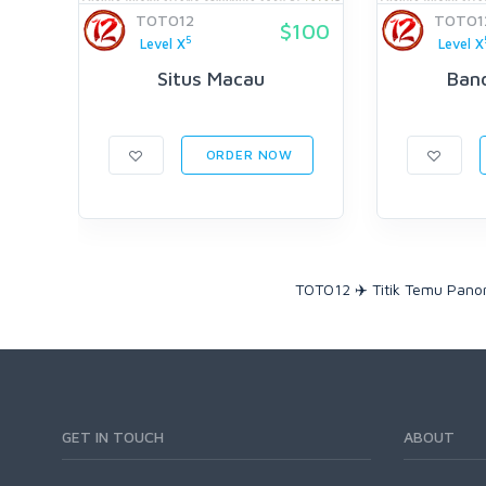
TOTO12
TOTO1
$100
5
Level X
Level X
Situs Macau
Ban
ORDER NOW
TOTO12 ✈️ Titik Temu Pano
GET IN TOUCH
ABOUT