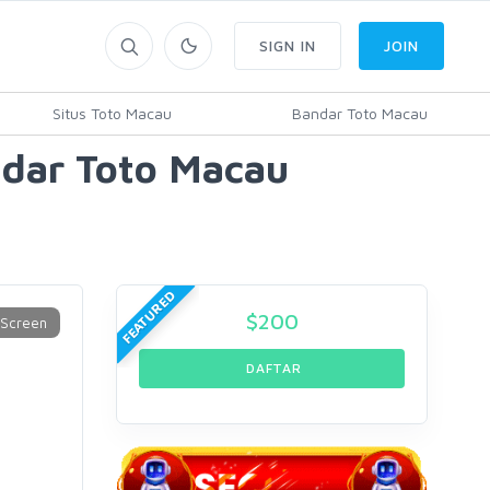
SIGN IN
JOIN
Situs Toto Macau
Bandar Toto Macau
ndar Toto Macau
FEATURED
$
200
DAFTAR